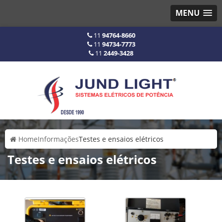
MENU
11
94764-8660
11
94734-7773
11
2449-3428
Home
Informações
Testes e ensaios elétricos
Testes e ensaios elétricos