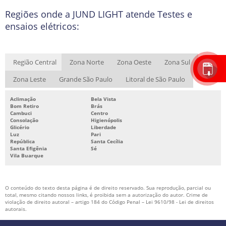
Regiões onde a JUND LIGHT atende Testes e
ensaios elétricos:
Região Central
Zona Norte
Zona Oeste
Zona Sul
Zona Leste
Grande São Paulo
Litoral de São Paulo
Aclimação
Bela Vista
Bom Retiro
Brás
Cambuci
Centro
Consolação
Higienópolis
Glicério
Liberdade
Luz
Pari
República
Santa Cecília
Santa Efigênia
Sé
Vila Buarque
O conteúdo do texto desta página é de direito reservado. Sua reprodução, parcial ou
total, mesmo citando nossos links, é proibida sem a autorização do autor. Crime de
violação de direito autoral – artigo 184 do Código Penal –
Lei 9610/98 - Lei de direitos
autorais
.