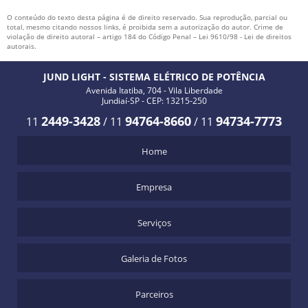
O conteúdo do texto desta página é de direito reservado. Sua reprodução, parcial ou
total, mesmo citando nossos links, é proibida sem a autorização do autor. Crime de
violação de direito autoral – artigo 184 do Código Penal –
Lei 9610/98 - Lei de direitos
autorais
.
JUND LIGHT - SISTEMA ELÉTRICO DE POTÊNCIA
Avenida Itatiba, 704 - Vila Liberdade
Jundiaí-SP - CEP: 13215-250
2449-3428
94764-8660
94734-7773
11
/
11
/
11
Home
Empresa
Serviços
Galeria de Fotos
Parceiros