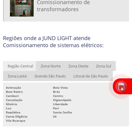
Comissionamento de
transformadores
Regiões onde a JUND LIGHT atende
Comissionamento de sistemas elétricos:
Região Central
Zona Norte
Zona Oeste
Zona Sul
Zona Leste
Grande São Paulo
Litoral de São Paulo
Aclimação
Bela Vista
Bom Retiro
Brás
Cambuci
Centro
Consolação
Higienópolis
Glicério
Liberdade
Luz
Pari
República
Santa Cecília
Santa Efigênia
Sé
Vila Buarque