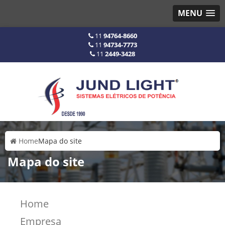
MENU
11
94764-8660
11
94734-7773
11
2449-3428
Home
Mapa do site
Mapa do site
Home
Empresa