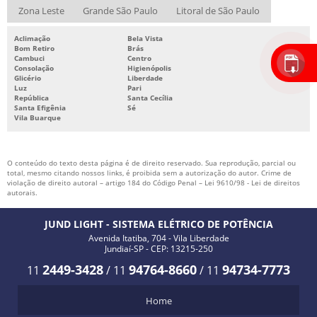
Zona Leste
Grande São Paulo
Litoral de São Paulo
Aclimação
Bela Vista
Bom Retiro
Brás
Cambuci
Centro
Consolação
Higienópolis
Glicério
Liberdade
Luz
Pari
República
Santa Cecília
Santa Efigênia
Sé
Vila Buarque
O conteúdo do texto desta página é de direito reservado. Sua reprodução, parcial ou
total, mesmo citando nossos links, é proibida sem a autorização do autor. Crime de
violação de direito autoral – artigo 184 do Código Penal –
Lei 9610/98 - Lei de direitos
autorais
.
JUND LIGHT - SISTEMA ELÉTRICO DE POTÊNCIA
Avenida Itatiba, 704 - Vila Liberdade
Jundiaí-SP - CEP: 13215-250
2449-3428
94764-8660
94734-7773
11
/
11
/
11
Home