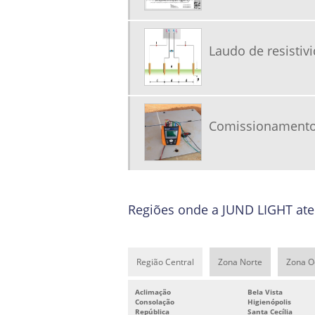
Laudo de resistiv
Comissionamento 
Regiões onde a JUND LIGHT ate
Região Central
Zona Norte
Zona O
Aclimação
Bela Vista
Consolação
Higienópolis
República
Santa Cecília