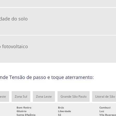
idade do solo
fotovoltaico
nde Tensão de passo e toque aterramento:
este
Zona Sul
Zona Leste
Grande São Paulo
Litoral de São
Bom Retiro
Brás
Cambuci
Glicério
Liberdade
Luz
Santa Efigênia
Sé
Vila Buarqu