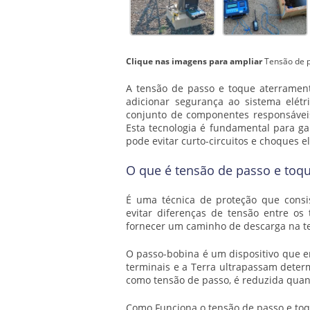
Clique nas imagens para ampliar
Tensão de 
A
tensão de passo e toque aterramen
adicionar segurança ao sistema elétr
conjunto de componentes responsáveis p
Esta tecnologia é fundamental para ga
pode evitar curto-circuitos e choques el
O que é tensão de passo e toq
É uma técnica de proteção que consis
evitar diferenças de tensão entre os
fornecer um caminho de descarga na ter
O passo-bobina é um dispositivo que 
terminais e a Terra ultrapassam determ
como tensão de passo, é reduzida quand
Como Funciona o
tensão de passo e to